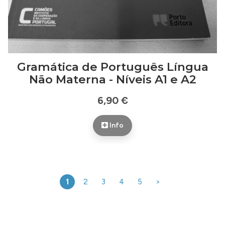
Gramática de Português Língua
Não Materna - Níveis A1 e A2
6,90 €
Info
1
2
3
4
5
>