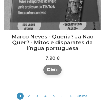
Marco Neves - Queria? Já Não
Quer? - Mitos e disparates da
língua portuguesa
7,90 €
Info
1
2
3
4
5
6
>
Última