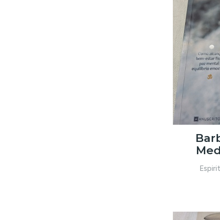
Barb
Med
Espiri