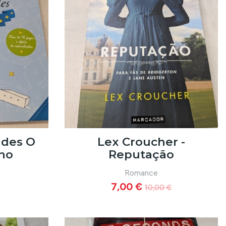
ades O
Lex Croucher -
nho
Reputação
l
Romance
7,00 €
10,00 €