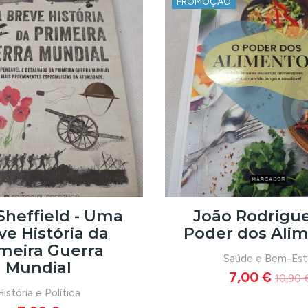
PROMOÇÃO
Sheffield - Uma
João Rodrigue
ve História da
Poder dos Ali
meira Guerra
Saúde e Bem-Est
Mundial
7,00 €
10,90 
História e Política