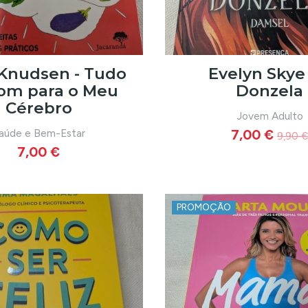
Knudsen - Tudo
Evelyn Skye 
om para o Meu
Donzela
Cérebro
Jovem Adulto
aúde e Bem-Estar
7,00 €
9,90 €
7,00 €
PROMOÇÃO