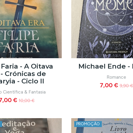
 Faria - A Oitava
Michael Ende 
 - Crónicas de
Romance
aryia - Ciclo II
7,00 €
9,90 €
o Científica & Fantasia
7,00 €
10,00 €
PROMOÇÃO