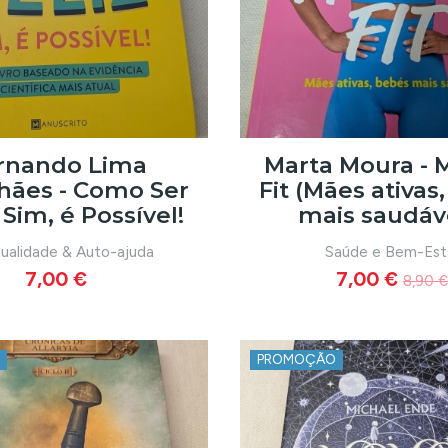
rnando Lima
Marta Moura -
hães - Como Ser
Fit (Mães ativas
- Sim, é Possível!
mais saudáv
tualidade & Auto-ajuda
Saúde e Bem-Est
7,00 €
7,00 €
8,90 €
PROMOÇÃO