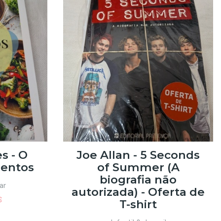
s - O
Joe Allan - 5 Seconds
mentos
of Summer (A
biografia não
ar
autorizada) - Oferta de
€
T-shirt