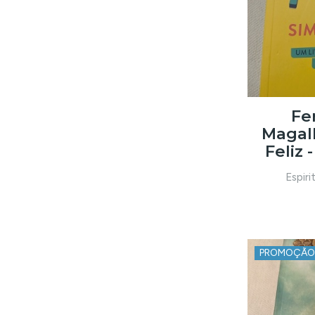
Fe
Magal
Feliz 
Espiri
PROMOÇÃO