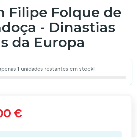
 Filipe Folque de
doça - Dinastias
is da Europa
apenas
1
unidades restantes em stock!
00 €