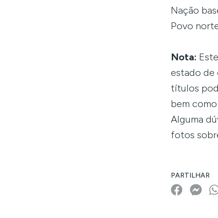
Nação base
Povo nortea
Nota:
Este
estado de 
títulos po
bem como a
Alguma dúv
fotos sobr
PARTILHAR