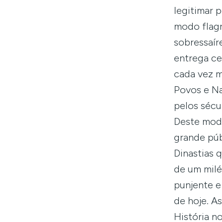
legitimar 
modo flagr
sobressaí
entrega ce
cada vez m
Povos e Na
pelos sécu
Deste mod
grande púb
Dinastias 
de um milé
punjente e
de hoje. A
História n