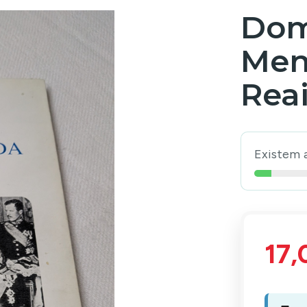
Dom
Men
Rea
Existem 
17,