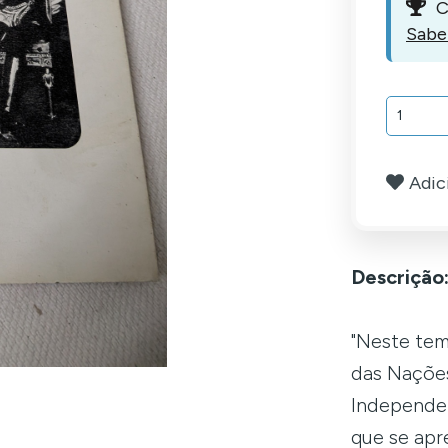
C
Sabe
Adici
Descrição
"Neste tem
das Nações
Independen
que se apr